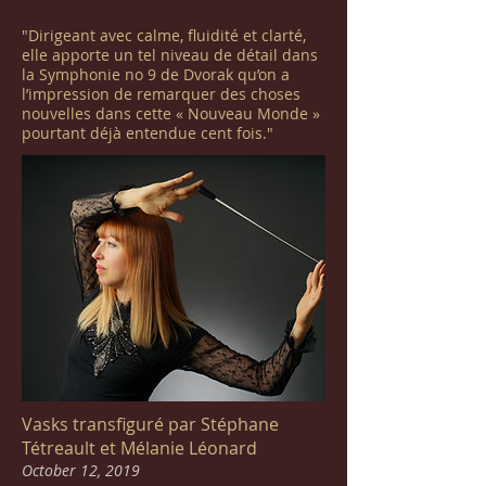
"Dirigeant avec calme, fluidité et clarté,
elle apporte un tel niveau de détail dans
la Symphonie no 9 de Dvorak qu’on a
l’impression de remarquer des choses
nouvelles dans cette « Nouveau Monde »
pourtant déjà entendue cent fois."
Vasks transfiguré par Stéphane
Tétreault et Mélanie Léonard
October 12, 2019