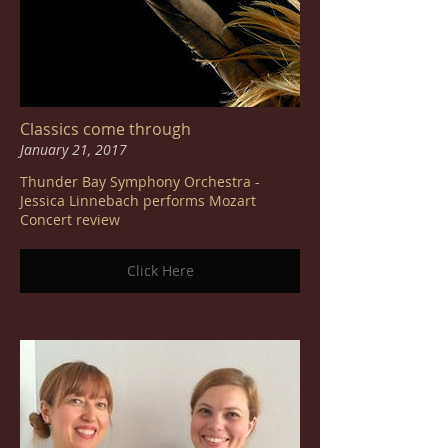
Classics come through
January 21, 2017
Thunder Bay Symphony Orchestra -
Jessica Linnebach performs Mozart
Concert review
Click Here