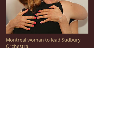
Montreal woman to lead Sudbury
Orchestra
June 29, 2016
link to article