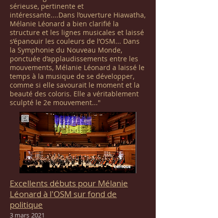
sérieuse, pertinente et
intéressante....Dans l’ouverture Hiawatha,
Mélanie Léonard a bien clarifié la
structure et les lignes musicales et laissé
s’épanouir les couleurs de l’OSM... Dans
la Symphonie du Nouveau Monde,
ponctuée d’applaudissements entre les
mouvements, Mélanie Léonard a laissé le
temps à la musique de se développer,
comme si elle savourait le moment et la
beauté des coloris. Elle a véritablement
sculpté le 2e mouvement..."
Excellents débuts pour Mélanie
Léonard à l'OSM sur fond de
politique
3 mars
2021