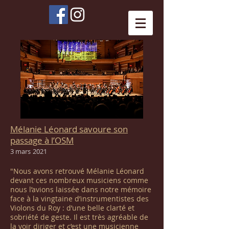
Mélanie Léonard savoure son
passage à l’OSM
3 mars
2021
"Nous avons retrouvé Mélanie Léonard
devant ces nombreux musiciens comme
nous l’avions laissée dans notre mémoire
face à la vingtaine d’instrumentistes des
Violons du Roy : d’une belle clarté et
sobriété de geste. Il est très agréable de
la voir diriger et c’est une musicienne