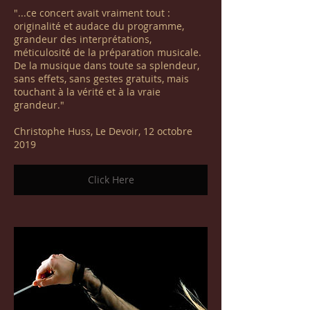
"...ce concert avait vraiment tout :
originalité et audace du programme,
grandeur des interprétations,
méticulosité de la préparation musicale.
De la musique dans toute sa splendeur,
sans effets, sans gestes gratuits, mais
touchant à la vérité et à la vraie
grandeur."
Christophe Huss, Le Devoir, 12 octobre
2019
Click Here